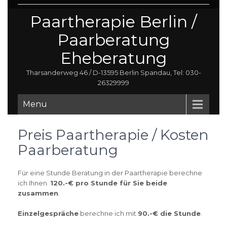
Paartherapie Berlin /
Paarberatung
Eheberatung
Tharsanderweg 46 / D-13595 Berlin Spandau, Tel: 030-
26329999
Menu
Preis Paartherapie / Kosten
Paarberatung
Für eine Stunde Beratung in der Paartherapie berechne
ich Ihnen
120.-€ pro Stunde für Sie beide
zusammen
.
Einzelgespräche
berechne ich mit
9
0.-€ die Stunde
.